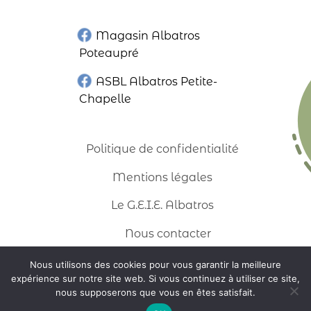
Magasin Albatros
Poteaupré
ASBL Albatros Petite-
Chapelle
Politique de confidentialité
Mentions légales
Le G.E.I.E. Albatros
Nous contacter
Nous utilisons des cookies pour vous garantir la meilleure
expérience sur notre site web. Si vous continuez à utiliser ce site,
nous supposerons que vous en êtes satisfait.
Institut Albatros 2022 |
WordPress
+
Octopix
=