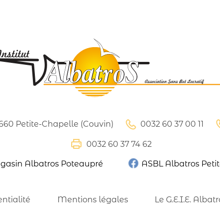
5660 Petite-Chapelle (Couvin)
0032 60 37 00 11
0032 60 37 74 62
asin Albatros Poteaupré
ASBL Albatros Peti
ntialité
Mentions légales
Le G.E.I.E. Albatr