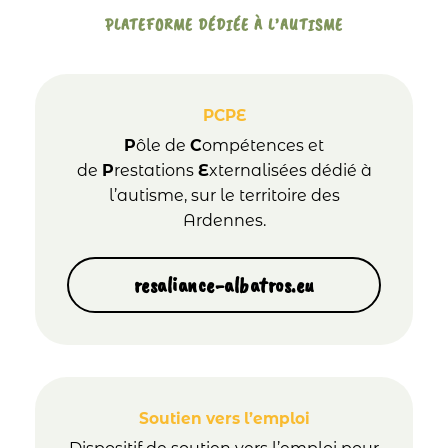
PLATEFORME DÉDIÉE À L’AUTISME
PCPE
P
ôle de
C
ompétences et
de
P
restations
E
xternalisées dédié à
l’autisme, sur le territoire des
Ardennes.
resaliance-albatros.eu
Soutien vers l’emploi