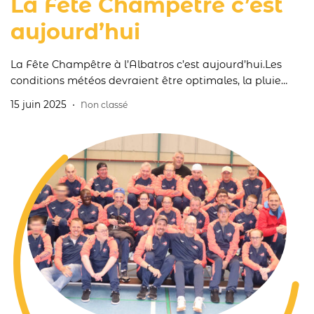
La Fête Champêtre c’est
aujourd’hui
La Fête Champêtre à l’Albatros c’est aujourd’hui.Les
conditions météos devraient être optimales, la pluie
nous a quitté et celle tombée cette nuit a fait baisser les
15 juin 2025
Non classé
températures.Activités diverses, prestations musicales,
visite des ateliers, dégustations en tout genre… nos
résidents sont impatients de vous montrer l’étendue de
leur savoir-faire.Ne manquez pas de passer par
l’exposition « Exprime […]