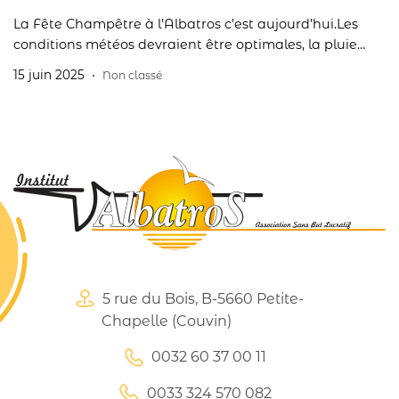
La Fête Champêtre à l’Albatros c’est aujourd’hui.Les
conditions météos devraient être optimales, la pluie
nous a quitté et celle tombée cette nuit a fait baisser les
15 juin 2025
Non classé
températures.Activités diverses, prestations musicales,
visite des ateliers, dégustations en tout genre… nos
résidents sont impatients de vous montrer l’étendue de
leur savoir-faire.Ne manquez pas de passer par
l’exposition « Exprime […]
5 rue du Bois, B-5660 Petite-
Chapelle (Couvin)
0032 60 37 00 11
0033 324 570 082