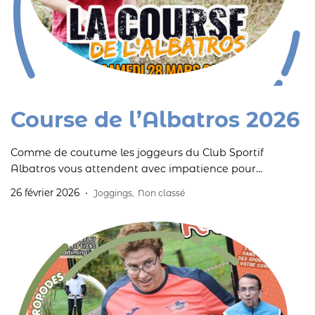
Course de l’Albatros 2026
Comme de coutume les joggeurs du Club Sportif
Albatros vous attendent avec impatience pour
partager avec vous ce moment de communion
26 février 2026
Joggings
,
Non classé
sportive.Comme l’an dernier, les lauréats des différentes
catégories veront leurs performances récompensées
par des paniers garnis de produits fabriqués dans les
Ateliers de l’Albatros – Ferme & Maraîchage de
Poteaupré.Rendez-vous le samedi 28 mars […]